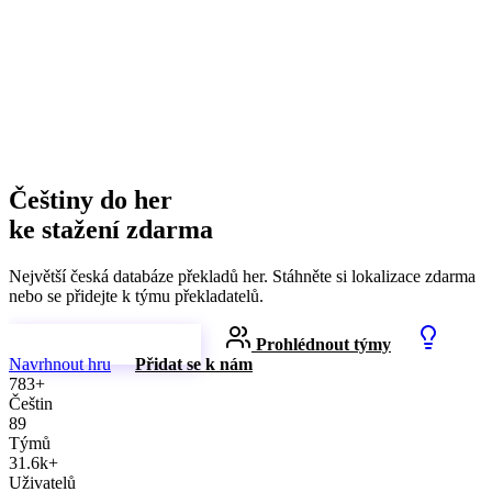
Češtiny do her
ke stažení zdarma
Největší česká databáze překladů her. Stáhněte si lokalizace zdarma
nebo se přidejte k týmu překladatelů.
Prohlédnout češtiny
Prohlédnout týmy
Navrhnout hru
Přidat se k nám
783+
Češtin
89
Týmů
31.6k+
Uživatelů