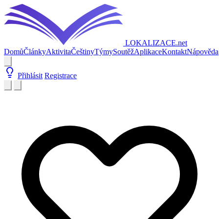
LOKALIZACE
.net
Domů
Články
Aktivita
Češtiny
Týmy
Soutěž
Aplikace
Kontakt
Nápověda
Přihlásit
Registrace