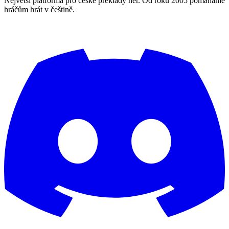
Největší platforma pro české překlady her. Od roku 2005 pomáháme
hráčům hrát v češtině.