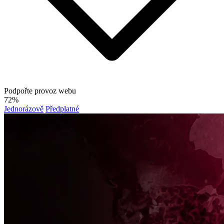
Podpořte provoz webu
72%
Jednorázově
Předplatné