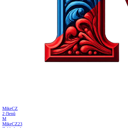
MikeCZ
2 členů
M
MikeCZ23