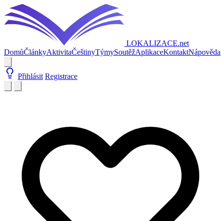
LOKALIZACE
.net
Domů
Články
Aktivita
Češtiny
Týmy
Soutěž
Aplikace
Kontakt
Nápověda
Přihlásit
Registrace