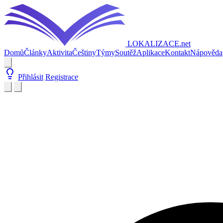
LOKALIZACE
.net
Domů
Články
Aktivita
Češtiny
Týmy
Soutěž
Aplikace
Kontakt
Nápověda
Přihlásit
Registrace