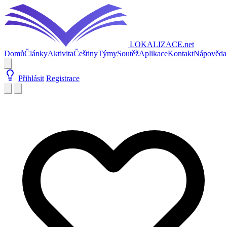
LOKALIZACE
.net
Domů
Články
Aktivita
Češtiny
Týmy
Soutěž
Aplikace
Kontakt
Nápověda
Přihlásit
Registrace