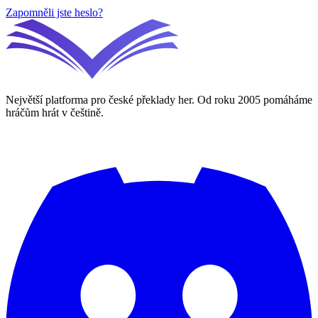
Zapomněli jste heslo?
Největší platforma pro české překlady her. Od roku 2005 pomáháme
hráčům hrát v češtině.