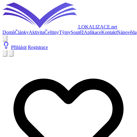
LOKALIZACE
.net
Domů
Články
Aktivita
Češtiny
Týmy
Soutěž
Aplikace
Kontakt
Nápověda
Přihlásit
Registrace