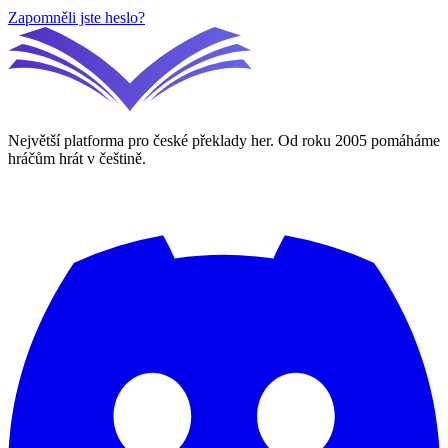
Zapomněli jste heslo?
Největší platforma pro české překlady her. Od roku 2005 pomáháme
hráčům hrát v češtině.