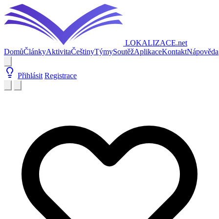
LOKALIZACE
.net
Domů
Články
Aktivita
Češtiny
Týmy
Soutěž
Aplikace
Kontakt
Nápověda
Přihlásit
Registrace