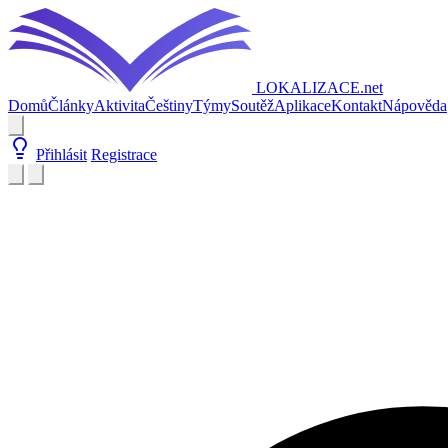
LOKALIZACE
.net
Domů
Články
Aktivita
Češtiny
Týmy
Soutěž
Aplikace
Kontakt
Nápověda
Přihlásit
Registrace