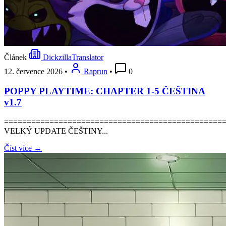
Článek
DickzillaTranslator
12. července 2026
•
Raprun
•
0
POPPY PLAYTIME: CHAPTER 1-5 ČEŠTINA
v1.7
================================================
VELKÝ UPDATE ČEŠTINY...
Číst více →