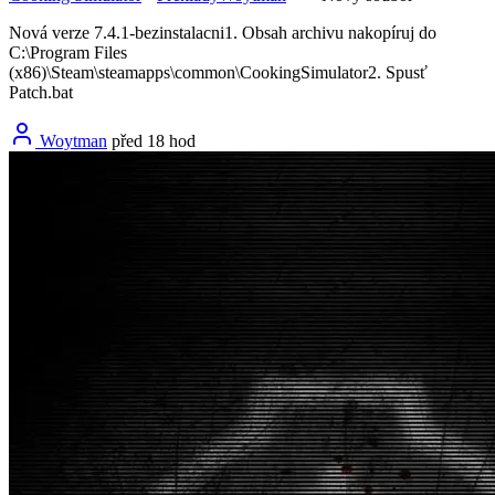
Nová verze 7.4.1-bezinstalacni1. Obsah archivu nakopíruj do
C:\Program Files
(x86)\Steam\steamapps\common\CookingSimulator2. Spusť
Patch.bat
Woytman
před 18 hod