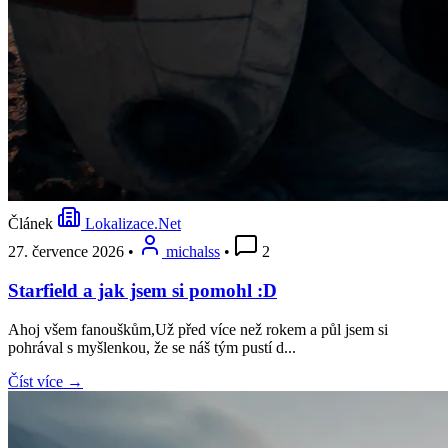
Článek
Lokalizace.Net
27. července 2026
•
michalss
•
2
Starfield a jak jsem si pomohl :D
Ahoj všem fanouškům,Už před více než rokem a půl jsem si
pohrával s myšlenkou, že se náš tým pustí d...
Číst více →