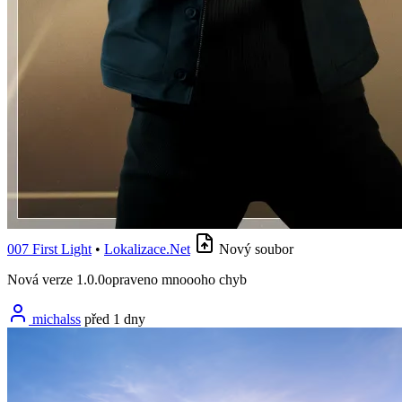
007 First Light
•
Lokalizace.Net
Nový soubor
Nová verze 1.0.0opraveno mnoooho chyb
michalss
před 1 dny