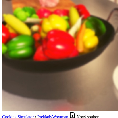
Cooking Simulator
•
PrekladyWoytman
Nový soubor