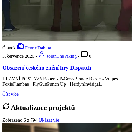
Článek
Fenrir Dabing
3. července 2026
•
JoranTheViking
•
0
Obsazení českého znění hry Dispatch
HLAVNÍ POSTAVYRobert - P-GressBlonde Blazer - Vulpes
FoxieFlambae - FlyGunPunch Up - HerdynInvisigal...
Číst více →
Aktualizace projektů
Zobrazeno 6 z 794
Ukázat vše