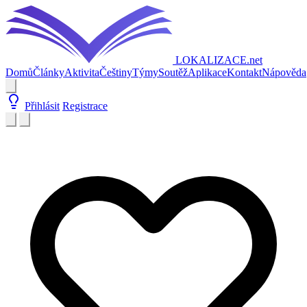
LOKALIZACE
.net
Domů
Články
Aktivita
Češtiny
Týmy
Soutěž
Aplikace
Kontakt
Nápověda
Přihlásit
Registrace