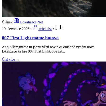
Článek
Lokalizace.Net
19. července 2026
•
michalss
•
1
007 First Light máme hotovo
Ahoj všem,máme tu jednu větší novinku ohledně vydání nové
lokalizace ke hře 007 First Light. Jde zat...
Číst více →