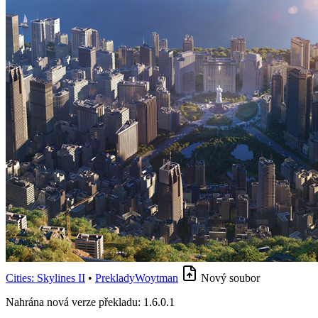
Cities: Skylines II
•
PrekladyWoytman
Nový soubor
Nahrána nová verze překladu: 1.6.0.1