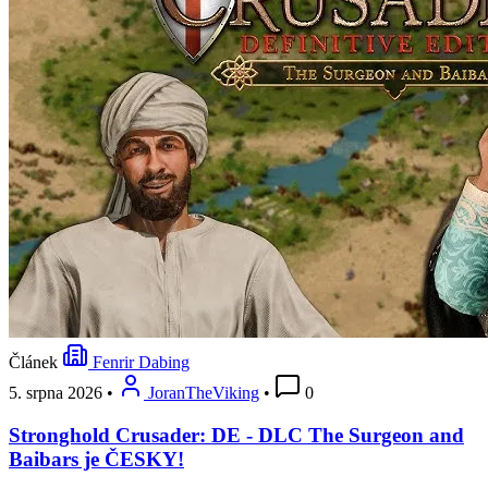
Článek
Fenrir Dabing
5. srpna 2026
•
JoranTheViking
•
0
Stronghold Crusader: DE - DLC The Surgeon and
Baibars je ČESKY!