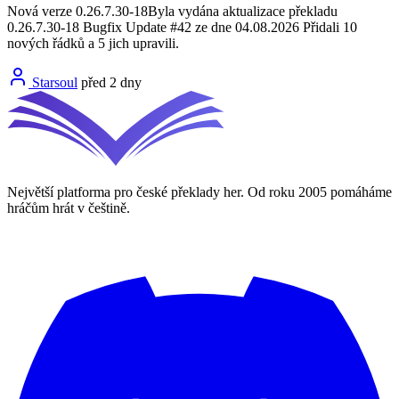
Nová verze 0.26.7.30-18Byla vydána aktualizace překladu
0.26.7.30-18 Bugfix Update #42 ze dne 04.08.2026 Přidali 10
nových řádků a 5 jich upravili.
Starsoul
před 2 dny
Největší platforma pro české překlady her. Od roku 2005 pomáháme
hráčům hrát v češtině.