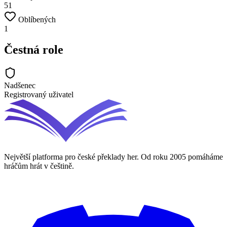
51
Oblíbených
1
Čestná role
Nadšenec
Registrovaný uživatel
Největší platforma pro české překlady her. Od roku 2005 pomáháme
hráčům hrát v češtině.