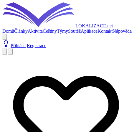
LOKALIZACE
.net
Domů
Články
Aktivita
Češtiny
Týmy
Soutěž
Aplikace
Kontakt
Nápověda
Přihlásit
Registrace