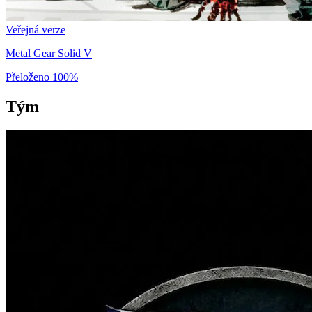
Veřejná verze
Metal Gear Solid V
Přeloženo
100%
Tým