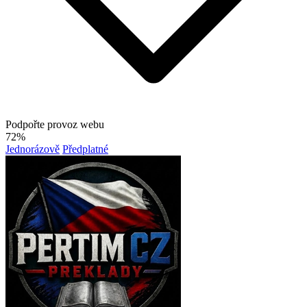
Podpořte provoz webu
72%
Jednorázově
Předplatné