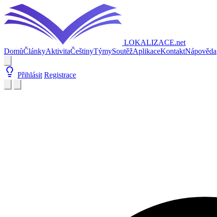
LOKALIZACE
.net
Domů
Články
Aktivita
Češtiny
Týmy
Soutěž
Aplikace
Kontakt
Nápověda
Přihlásit
Registrace