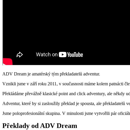
ADV Dream je amatérský tým překladatelů adventur.
Vznikli jsme v září roku 2011, v současnosti máme kolem patnácti čl
Překládáme převážně klasické point and click adventury, ale někdy u
Adventur, které by si zasloužily překlad je spousta, ale překladatelů 
Jsme poloprofesionální skupina. V minulosti jsme vytvořili pár oficiá
Překlady od ADV Dream