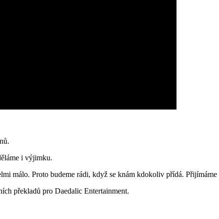
enů.
děláme i výjimku.
velmi málo. Proto budeme rádi, když se knám kdokoliv přídá. Přijímáme př
lních překladů pro Daedalic Entertainment.