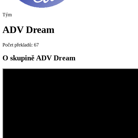
Tým
ADV Dream
Počet překladů:
67
O skupině ADV Dream