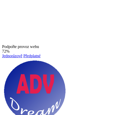
Podpořte provoz webu
72%
Jednorázově
Předplatné