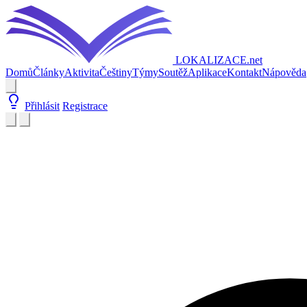
LOKALIZACE
.net
Domů
Články
Aktivita
Češtiny
Týmy
Soutěž
Aplikace
Kontakt
Nápověda
Přihlásit
Registrace