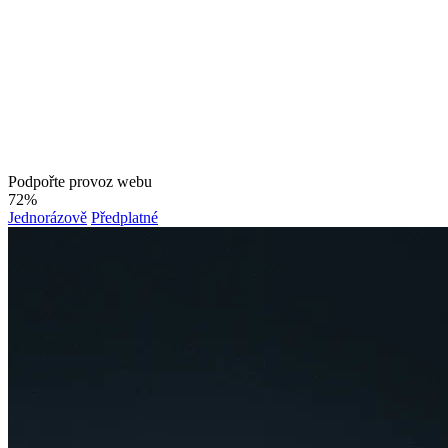
Podpořte provoz webu
72%
Jednorázově
Předplatné