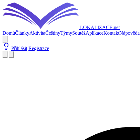
LOKALIZACE
.net
Domů
Články
Aktivita
Češtiny
Týmy
Soutěž
Aplikace
Kontakt
Nápověda
Přihlásit
Registrace