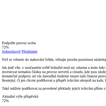
Podpořte provoz webu
72%
Jednorázově
Předplatné
Než se vrhnete do stahování češtin, věnujte prosím pozornost následu
Jak jistě víte, v současném světě bohužel není nic zdarma a tento f
investovat nemalou částku na provoz serverů a cloudu, kde jsou uložen
dostatečné podpory od vás fanoušků budeme muset naši činnost prav
lhostejný, či jen chcete poděkovat a přispět tvůrcům alespoň na kafe
Také můžete poděkovat za povedené překlady jejich tvůrcům přímo z j
Aktuální výše příspěvků
72%