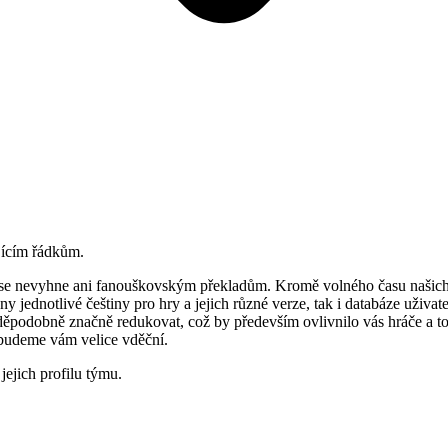
jícím řádkům.
akt se nevyhne ani fanouškovským překladům. Kromě volného času našich
y jednotlivé češtiny pro hry a jejich různé verze, tak i databáze uživa
děpodobně značně redukovat, což by především ovlivnilo vás hráče a 
, budeme vám velice vděční.
ejich profilu týmu.