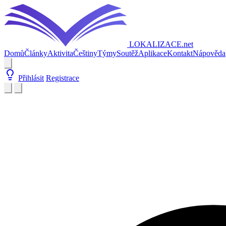
LOKALIZACE
.net
Domů
Články
Aktivita
Češtiny
Týmy
Soutěž
Aplikace
Kontakt
Nápověda
Přihlásit
Registrace