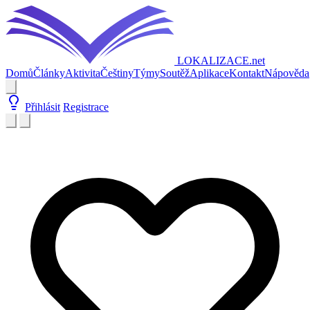
LOKALIZACE
.net
Domů
Články
Aktivita
Češtiny
Týmy
Soutěž
Aplikace
Kontakt
Nápověda
Přihlásit
Registrace