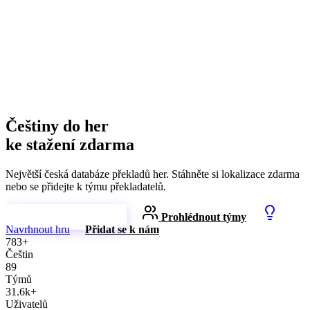
Češtiny do her
ke stažení zdarma
Největší česká databáze překladů her. Stáhněte si lokalizace zdarma
nebo se přidejte k týmu překladatelů.
Prohlédnout češtiny
Prohlédnout týmy
Navrhnout hru
Přidat se k nám
783+
Češtin
89
Týmů
31.6k+
Uživatelů