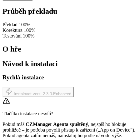
Průběh překladu
Překlad
100%
Korektura
100%
Testování
100%
O hře
Návod k instalaci
Rychlá instalace
Instalovat verzi 2.3.0-Enhanced
Tlačítko instalace nesvítí?
Pokud máš
CZManager Agenta spuštěný
, nejspíš ho blokuje
prohlížeč – je potřeba povolit přístup k zařízení („App on Device").
Pokud agenta zatím nemáš, nainstaluj ho podle návodu výše.