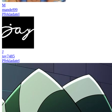
M
mandel99
Překladatel
J
jay7485
Překladatel