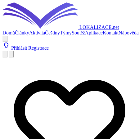
LOKALIZACE
.net
Domů
Články
Aktivita
Češtiny
Týmy
Soutěž
Aplikace
Kontakt
Nápověda
Přihlásit
Registrace