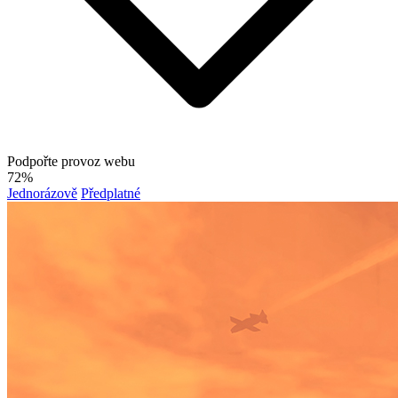
Podpořte provoz webu
72%
Jednorázově
Předplatné