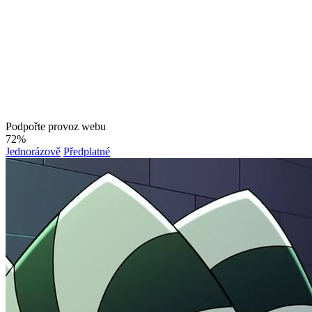
Podpořte provoz webu
72%
Jednorázově
Předplatné