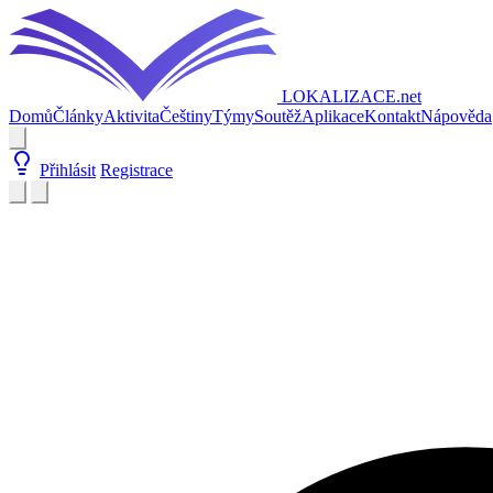
LOKALIZACE
.net
Domů
Články
Aktivita
Češtiny
Týmy
Soutěž
Aplikace
Kontakt
Nápověda
Přihlásit
Registrace