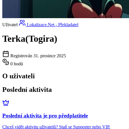
Uživatel
Lokalizace.Net - Překladatel
Terka(Togira)
Registrován 31. prosince 2025
0 bodů
O uživateli
Poslední aktivita
Poslední aktivita je pro předplatitele
Chceš vidět aktivitu uživatelů? Staň se Supporter nebo VIP.