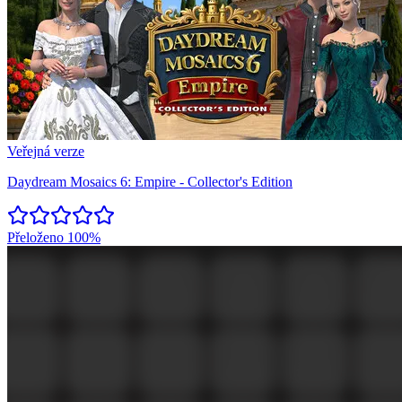
Veřejná verze
Daydream Mosaics 6: Empire - Collector's Edition
Přeloženo
100%