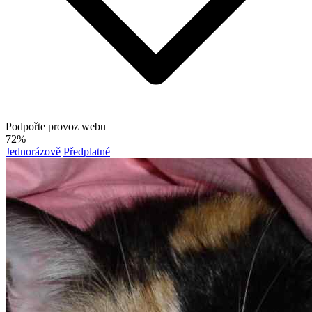
Podpořte provoz webu
72%
Jednorázově
Předplatné