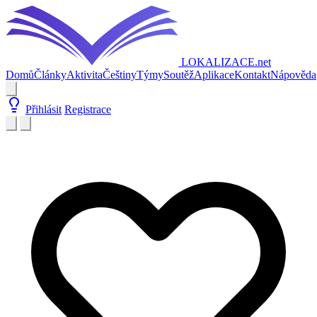
LOKALIZACE
.net
Domů
Články
Aktivita
Češtiny
Týmy
Soutěž
Aplikace
Kontakt
Nápověda
Přihlásit
Registrace