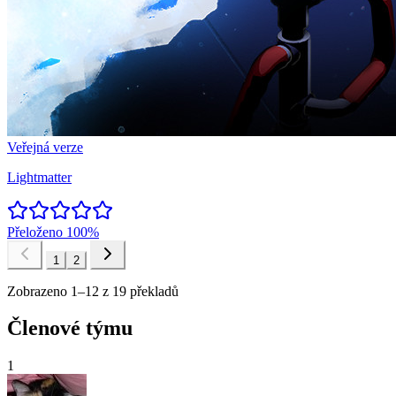
Veřejná verze
Lightmatter
Přeloženo
100%
1
2
Zobrazeno 1–12 z 19 překladů
Členové týmu
1