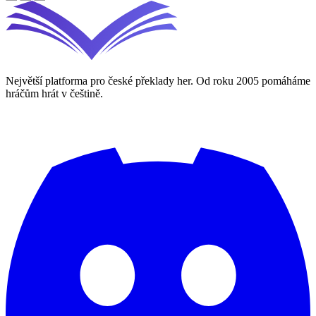
Největší platforma pro české překlady her. Od roku 2005 pomáháme
hráčům hrát v češtině.