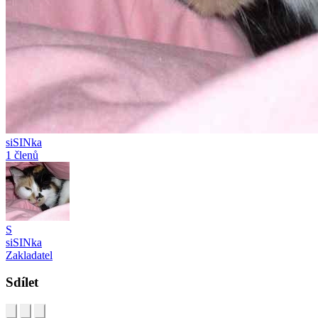
siSINka
1 členů
S
siSINka
Zakladatel
Sdílet