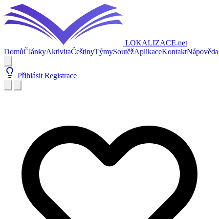
LOKALIZACE
.net
Domů
Články
Aktivita
Češtiny
Týmy
Soutěž
Aplikace
Kontakt
Nápověda
Přihlásit
Registrace