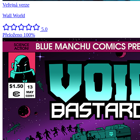
Veřejná verze
Wall World
5.0
Přeloženo
100%