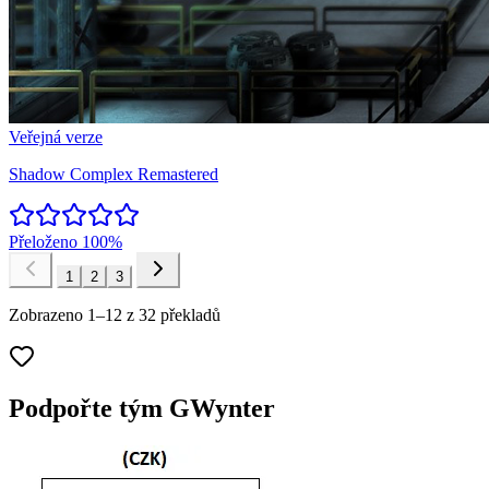
Veřejná verze
Shadow Complex Remastered
Přeloženo
100%
1
2
3
Zobrazeno 1–12 z 32 překladů
Podpořte tým GWynter