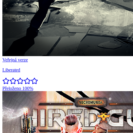
Veřejná verze
Liberated
Přeloženo
100%