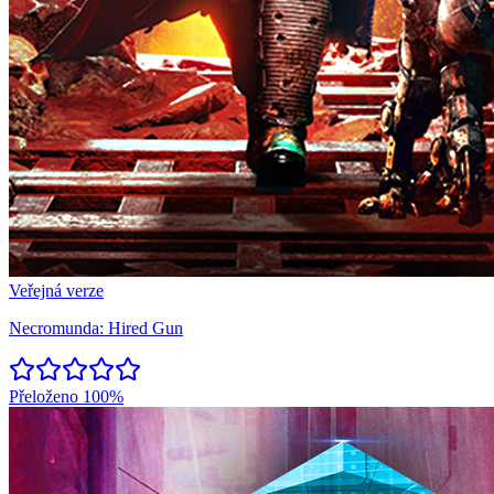
Veřejná verze
Necromunda: Hired Gun
Přeloženo
100%