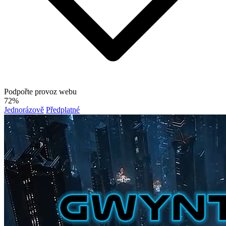
Podpořte provoz webu
72%
Jednorázově
Předplatné