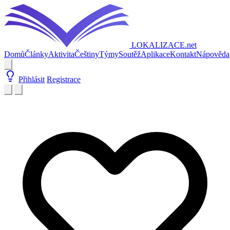
LOKALIZACE
.net
Domů
Články
Aktivita
Češtiny
Týmy
Soutěž
Aplikace
Kontakt
Nápověda
Přihlásit
Registrace