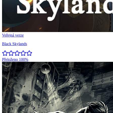
Veřejná verze
Black Skylands
Přeloženo
100%