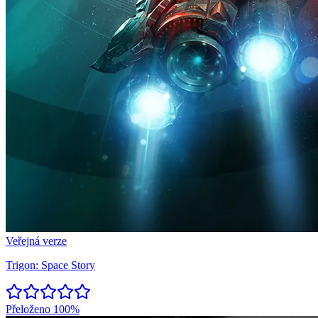
Veřejná verze
Trigon: Space Story
Přeloženo
100%