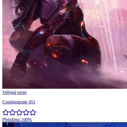
Veřejná verze
Conglomerate 451
Přeloženo
100%