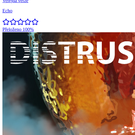
Veřejná verze
Echo
Přeloženo
100%