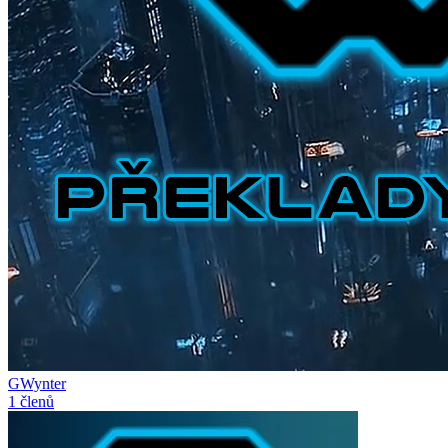
GWynter
1 členů