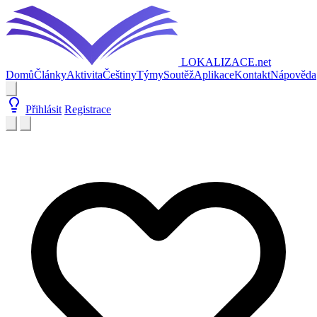
LOKALIZACE
.net
Domů
Články
Aktivita
Češtiny
Týmy
Soutěž
Aplikace
Kontakt
Nápověda
Přihlásit
Registrace