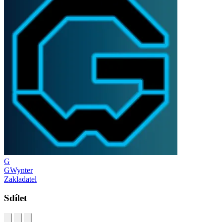
G
GWynter
Zakladatel
Sdílet