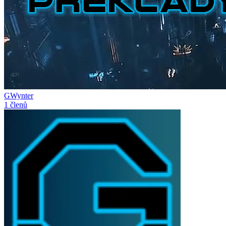
GWynter
1 členů