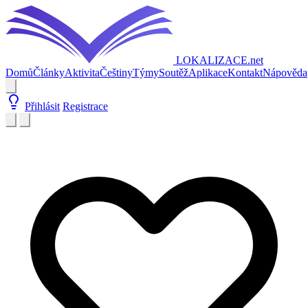
LOKALIZACE
.net
Domů
Články
Aktivita
Češtiny
Týmy
Soutěž
Aplikace
Kontakt
Nápověda
Přihlásit
Registrace