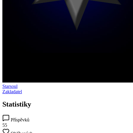
Starsoul
Zakladatel
Statistiky
Příspěvků
55