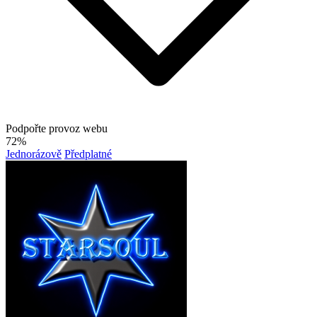
Podpořte provoz webu
72%
Jednorázově
Předplatné