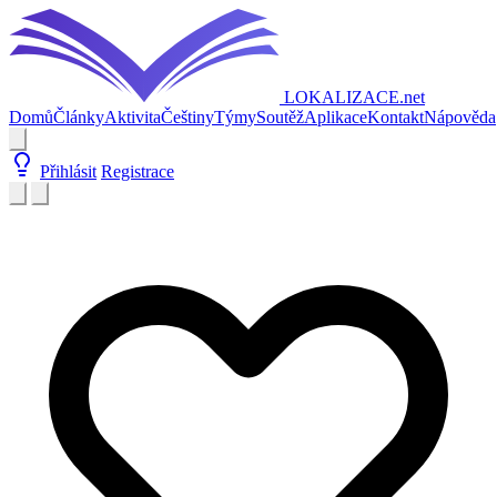
LOKALIZACE
.net
Domů
Články
Aktivita
Češtiny
Týmy
Soutěž
Aplikace
Kontakt
Nápověda
Přihlásit
Registrace