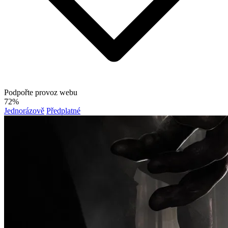
Podpořte provoz webu
72%
Jednorázově
Předplatné