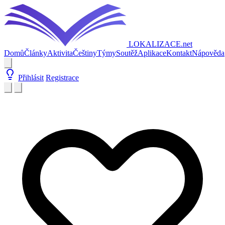
LOKALIZACE
.net
Domů
Články
Aktivita
Češtiny
Týmy
Soutěž
Aplikace
Kontakt
Nápověda
Přihlásit
Registrace