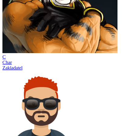
C
Char
Zakladatel