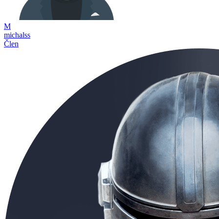
M
michalss
Člen