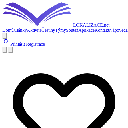
LOKALIZACE
.net
Domů
Články
Aktivita
Češtiny
Týmy
Soutěž
Aplikace
Kontakt
Nápověda
Přihlásit
Registrace