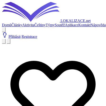
LOKALIZACE
.net
Domů
Články
Aktivita
Češtiny
Týmy
Soutěž
Aplikace
Kontakt
Nápověda
Přihlásit
Registrace