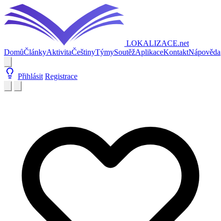
LOKALIZACE
.net
Domů
Články
Aktivita
Češtiny
Týmy
Soutěž
Aplikace
Kontakt
Nápověda
Přihlásit
Registrace