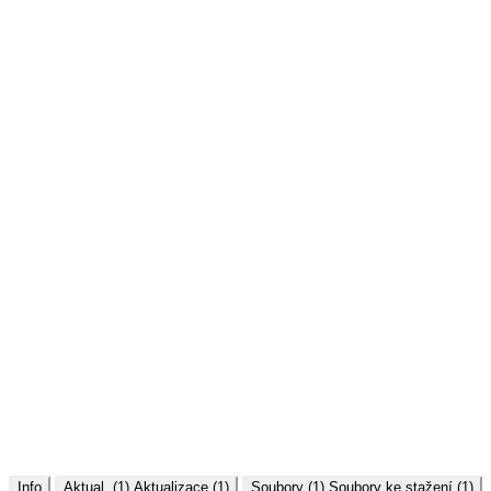
Info
Aktual. (1)
Aktualizace (1)
Soubory (1)
Soubory ke stažení (1)