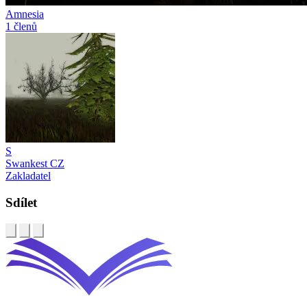
Amnesia
1 členů
S
Swankest CZ
Zakladatel
Sdílet