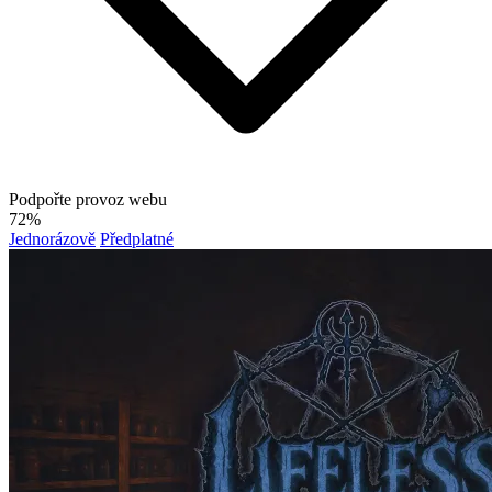
Podpořte provoz webu
72%
Jednorázově
Předplatné