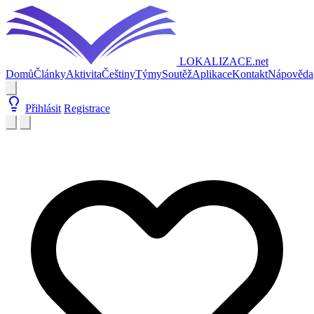
LOKALIZACE
.net
Domů
Články
Aktivita
Češtiny
Týmy
Soutěž
Aplikace
Kontakt
Nápověda
Přihlásit
Registrace