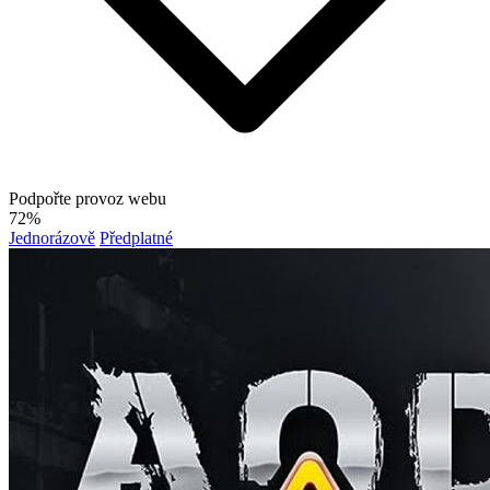
Podpořte provoz webu
72%
Jednorázově
Předplatné