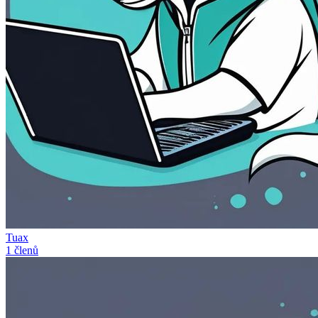
Tuax
1 členů