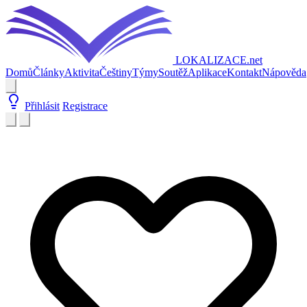
LOKALIZACE
.net
Domů
Články
Aktivita
Češtiny
Týmy
Soutěž
Aplikace
Kontakt
Nápověda
Přihlásit
Registrace