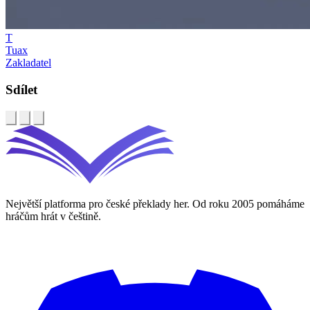
T
Tuax
Zakladatel
Sdílet
Největší platforma pro české překlady her. Od roku 2005 pomáháme
hráčům hrát v češtině.