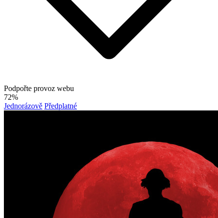
Podpořte provoz webu
72%
Jednorázově
Předplatné