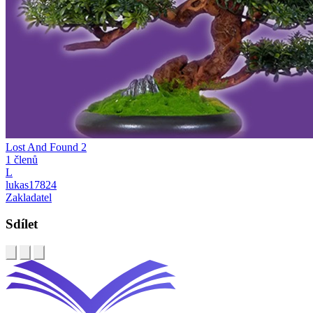
Lost And Found 2
1 členů
L
lukas17824
Zakladatel
Sdílet