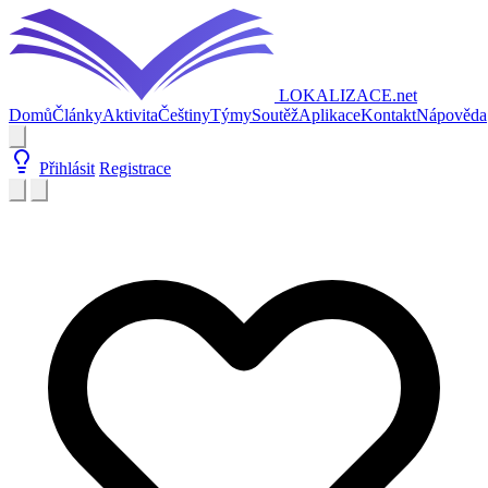
LOKALIZACE
.net
Domů
Články
Aktivita
Češtiny
Týmy
Soutěž
Aplikace
Kontakt
Nápověda
Přihlásit
Registrace