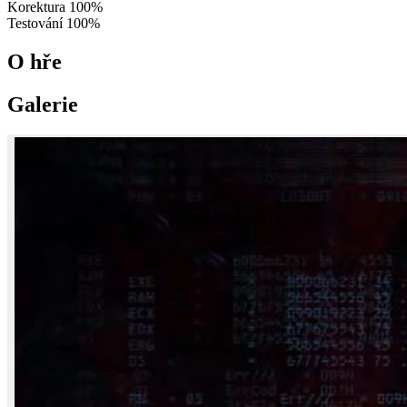
Korektura
100%
Testování
100%
O hře
Galerie