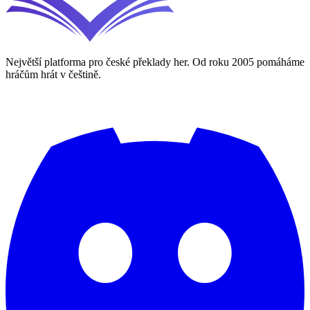
Největší platforma pro české překlady her. Od roku 2005 pomáháme
hráčům hrát v češtině.