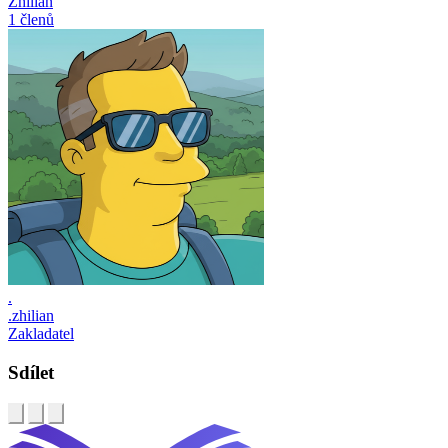
Zhilian
1 členů
.
.zhilian
Zakladatel
Sdílet