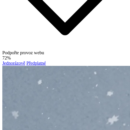
Podpořte provoz webu
72%
Jednorázově
Předplatné