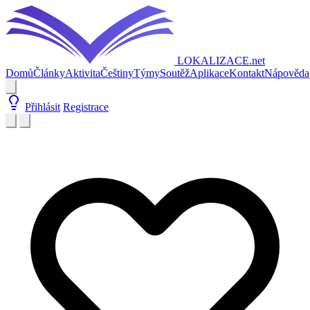
LOKALIZACE
.net
Domů
Články
Aktivita
Češtiny
Týmy
Soutěž
Aplikace
Kontakt
Nápověda
Přihlásit
Registrace