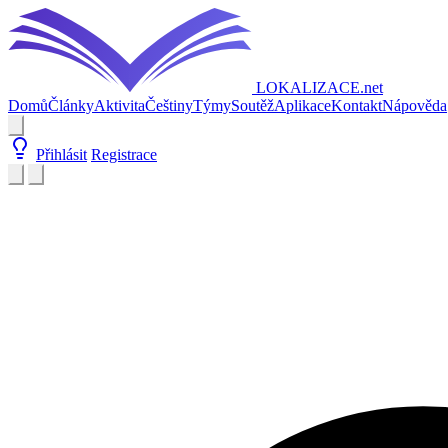
LOKALIZACE
.net
Domů
Články
Aktivita
Češtiny
Týmy
Soutěž
Aplikace
Kontakt
Nápověda
Přihlásit
Registrace