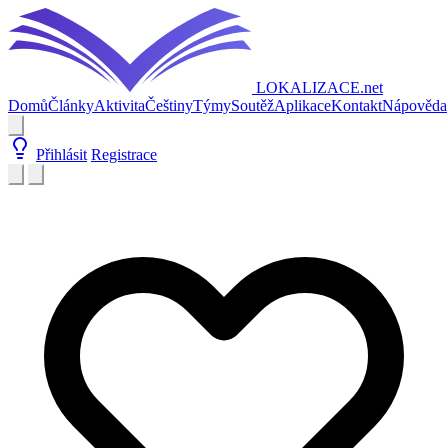
LOKALIZACE
.net
Domů
Články
Aktivita
Češtiny
Týmy
Soutěž
Aplikace
Kontakt
Nápověda
Přihlásit
Registrace