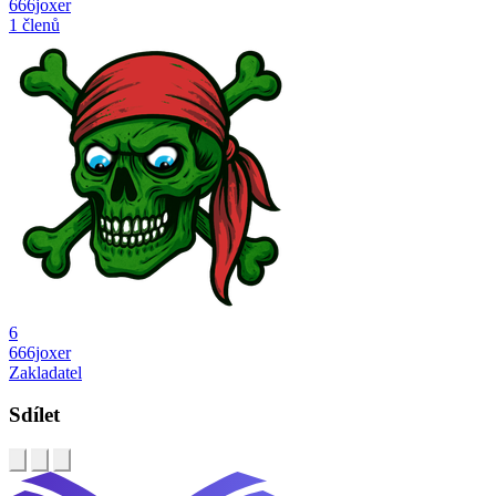
666joxer
1 členů
6
666joxer
Zakladatel
Sdílet