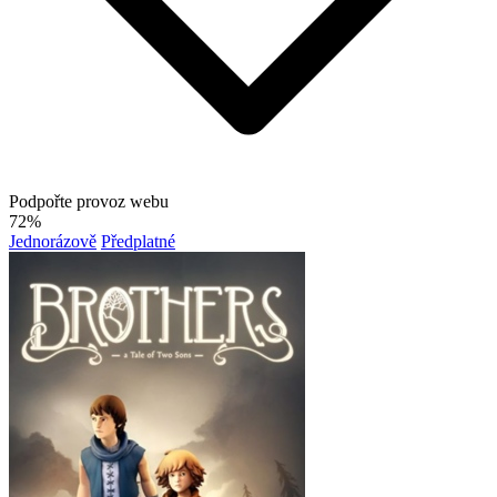
Podpořte provoz webu
72%
Jednorázově
Předplatné