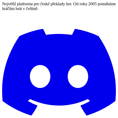
Největší platforma pro české překlady her. Od roku 2005 pomáháme
hráčům hrát v češtině.