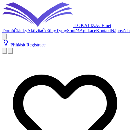
LOKALIZACE
.net
Domů
Články
Aktivita
Češtiny
Týmy
Soutěž
Aplikace
Kontakt
Nápověda
Přihlásit
Registrace