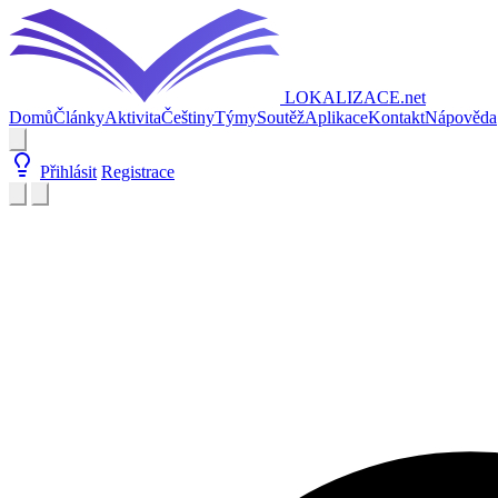
LOKALIZACE
.net
Domů
Články
Aktivita
Češtiny
Týmy
Soutěž
Aplikace
Kontakt
Nápověda
Přihlásit
Registrace