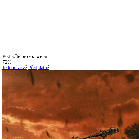
Podpořte provoz webu
72%
Jednorázově
Předplatné