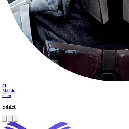
M
Mando
Člen
Sdílet