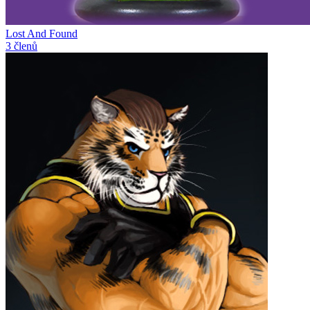
Lost And Found
3 členů