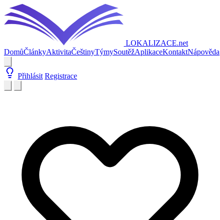
LOKALIZACE
.net
Domů
Články
Aktivita
Češtiny
Týmy
Soutěž
Aplikace
Kontakt
Nápověda
Přihlásit
Registrace