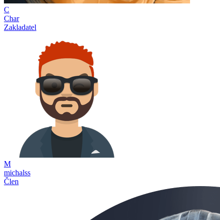
C
Char
Zakladatel
M
michalss
Člen