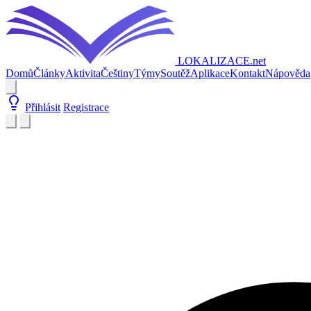
LOKALIZACE
.net
Domů
Články
Aktivita
Češtiny
Týmy
Soutěž
Aplikace
Kontakt
Nápověda
Přihlásit
Registrace