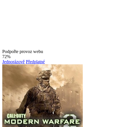
Podpořte provoz webu
72%
Jednorázově
Předplatné