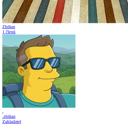
Zhilian
1 členů
.
.zhilian
Zakladatel