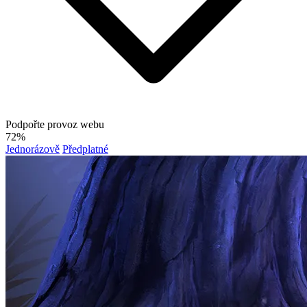
Podpořte provoz webu
72%
Jednorázově
Předplatné