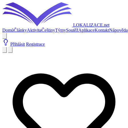
LOKALIZACE
.net
Domů
Články
Aktivita
Češtiny
Týmy
Soutěž
Aplikace
Kontakt
Nápověda
Přihlásit
Registrace