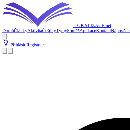
LOKALIZACE
.net
Domů
Články
Aktivita
Češtiny
Týmy
Soutěž
Aplikace
Kontakt
Nápověda
Přihlásit
Registrace