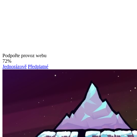
Podpořte provoz webu
72%
Jednorázově
Předplatné