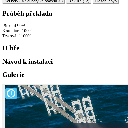
Soubory (0)
Soubory ke stažení (0)
Diskuze (12)
Hlášení chyb
Průběh překladu
Překlad
99%
Korektura
100%
Testování
100%
O hře
Návod k instalaci
Galerie