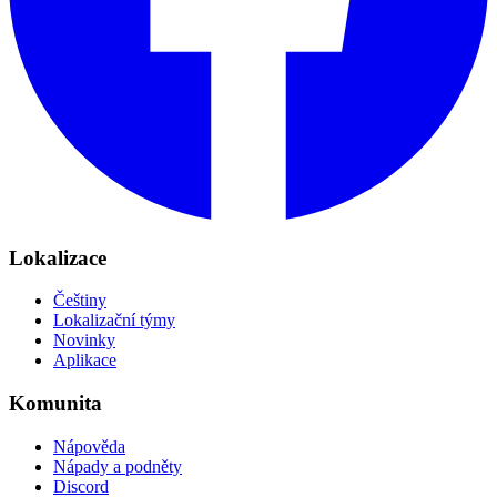
Lokalizace
Češtiny
Lokalizační týmy
Novinky
Aplikace
Komunita
Nápověda
Nápady a podněty
Discord