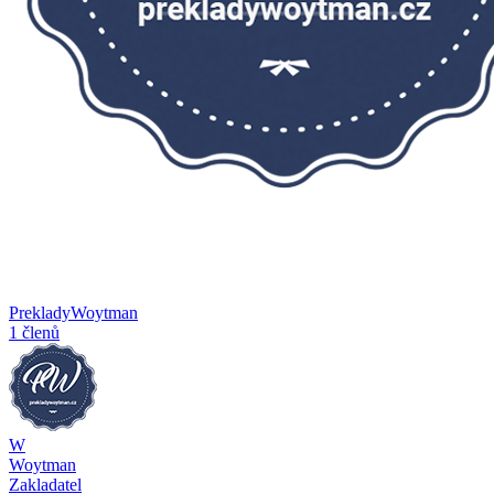
PrekladyWoytman
1 členů
W
Woytman
Zakladatel