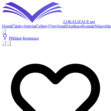
LOKALIZACE
.net
Domů
Články
Aktivita
Češtiny
Týmy
Soutěž
Aplikace
Kontakt
Nápověda
Přihlásit
Registrace