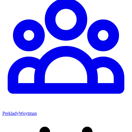
PrekladyWoytman