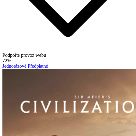
Podpořte provoz webu
72%
Jednorázově
Předplatné