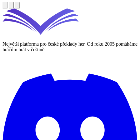
Největší platforma pro české překlady her. Od roku 2005 pomáháme
hráčům hrát v češtině.