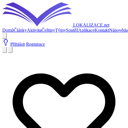
LOKALIZACE
.net
Domů
Články
Aktivita
Češtiny
Týmy
Soutěž
Aplikace
Kontakt
Nápověda
Přihlásit
Registrace