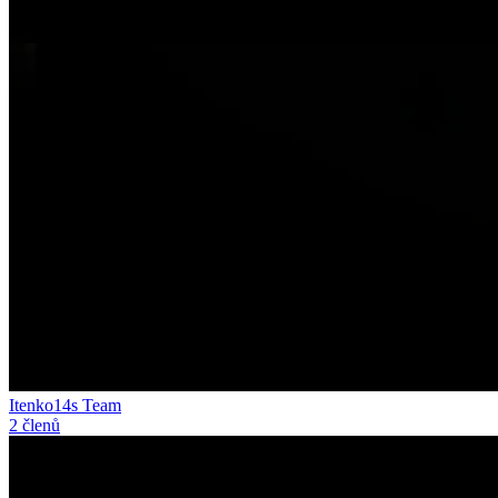
Itenko14s Team
2 členů