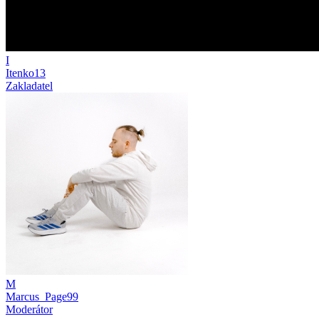
I
Itenko13
Zakladatel
M
Marcus_Page99
Moderátor