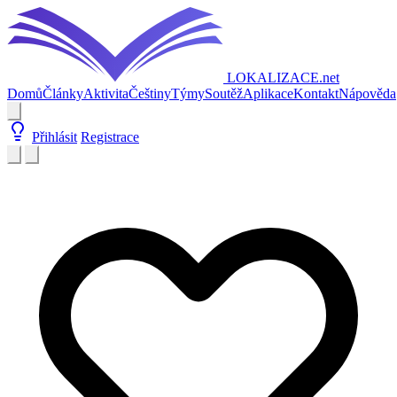
LOKALIZACE
.net
Domů
Články
Aktivita
Češtiny
Týmy
Soutěž
Aplikace
Kontakt
Nápověda
Přihlásit
Registrace