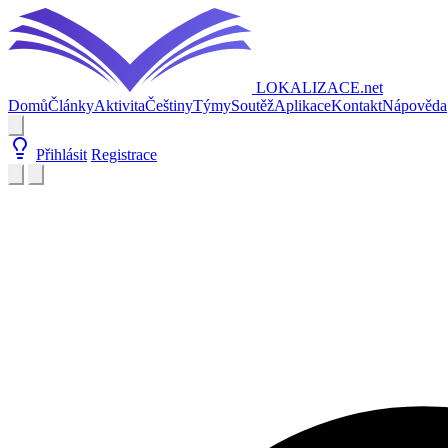
LOKALIZACE
.net
Domů
Články
Aktivita
Češtiny
Týmy
Soutěž
Aplikace
Kontakt
Nápověda
Přihlásit
Registrace