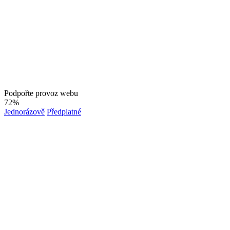
Podpořte provoz webu
72%
Jednorázově
Předplatné