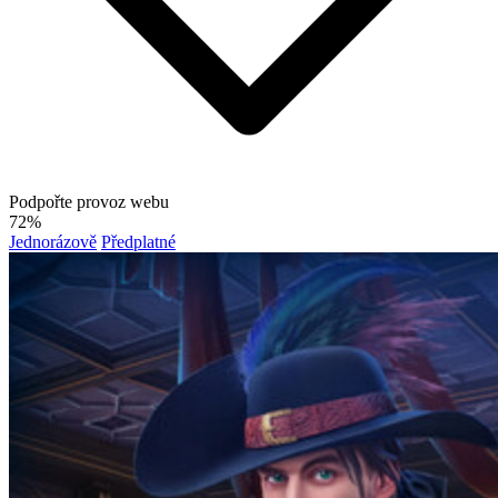
Podpořte provoz webu
72%
Jednorázově
Předplatné