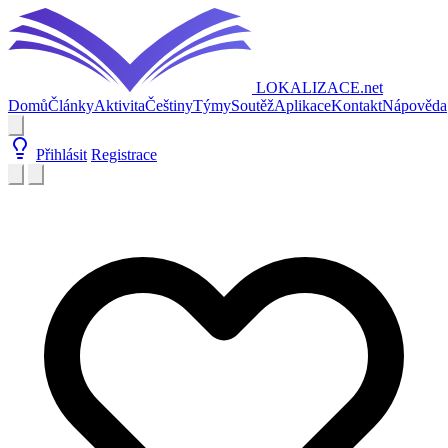
LOKALIZACE
.net
Domů
Články
Aktivita
Češtiny
Týmy
Soutěž
Aplikace
Kontakt
Nápověda
Přihlásit
Registrace