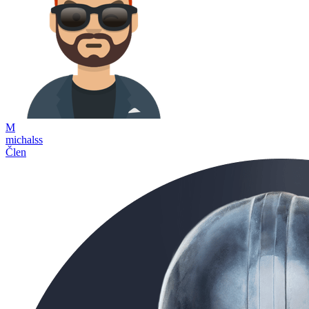
M
michalss
Člen