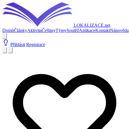
LOKALIZACE
.net
Domů
Články
Aktivita
Češtiny
Týmy
Soutěž
Aplikace
Kontakt
Nápověda
Přihlásit
Registrace