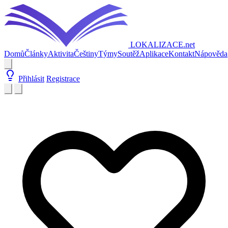
LOKALIZACE
.net
Domů
Články
Aktivita
Češtiny
Týmy
Soutěž
Aplikace
Kontakt
Nápověda
Přihlásit
Registrace