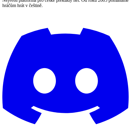
Největší platforma pro české překlady her. Od roku 2005 pomáháme
hráčům hrát v češtině.