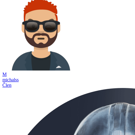
M
michalss
Člen