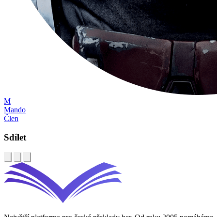
M
Mando
Člen
Sdílet