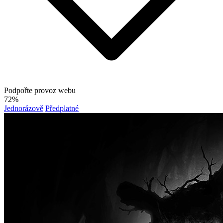
Podpořte provoz webu
72%
Jednorázově
Předplatné