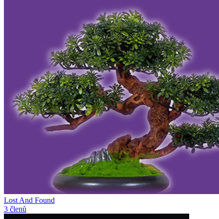
Lost And Found
3 členů