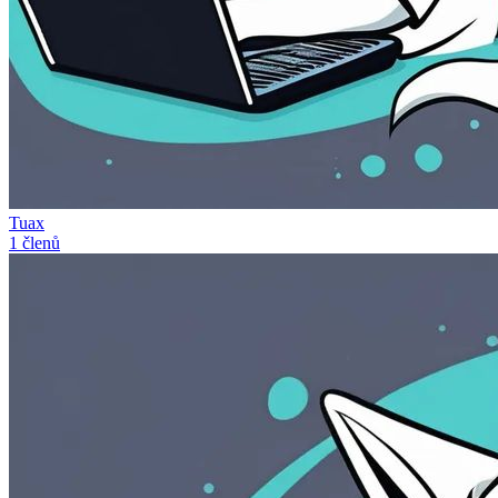
Tuax
1 členů