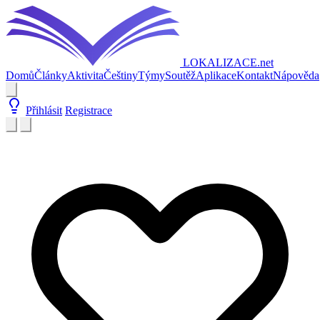
LOKALIZACE
.net
Domů
Články
Aktivita
Češtiny
Týmy
Soutěž
Aplikace
Kontakt
Nápověda
Přihlásit
Registrace