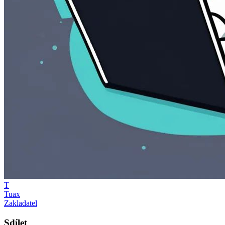
T
Tuax
Zakladatel
Sdílet