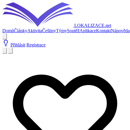
LOKALIZACE
.net
Domů
Články
Aktivita
Češtiny
Týmy
Soutěž
Aplikace
Kontakt
Nápověda
Přihlásit
Registrace