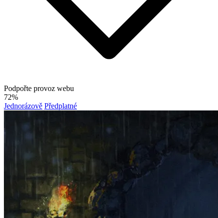
Podpořte provoz webu
72%
Jednorázově
Předplatné