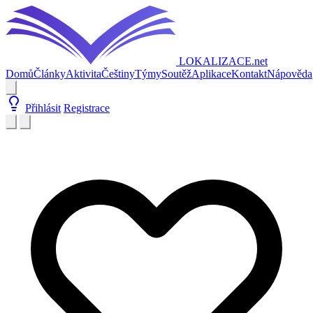
LOKALIZACE
.net
Domů
Články
Aktivita
Češtiny
Týmy
Soutěž
Aplikace
Kontakt
Nápověda
Přihlásit
Registrace