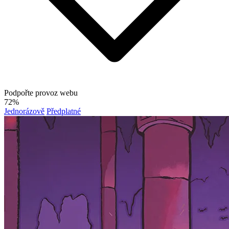
Podpořte provoz webu
72%
Jednorázově
Předplatné