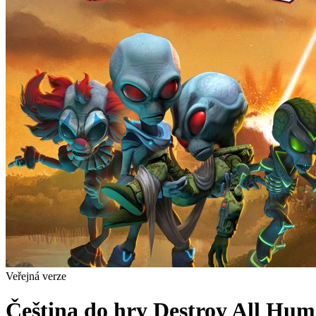
Veřejná verze
Čeština do hry Destroy All Hum