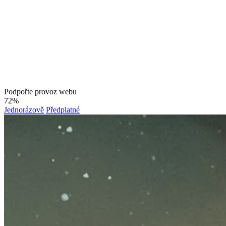
Podpořte provoz webu
72%
Jednorázově
Předplatné