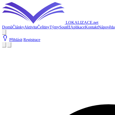
LOKALIZACE
.net
Domů
Články
Aktivita
Češtiny
Týmy
Soutěž
Aplikace
Kontakt
Nápověda
Přihlásit
Registrace