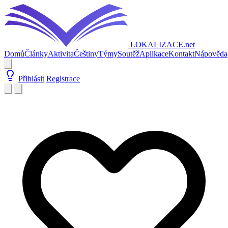
LOKALIZACE
.net
Domů
Články
Aktivita
Češtiny
Týmy
Soutěž
Aplikace
Kontakt
Nápověda
Přihlásit
Registrace