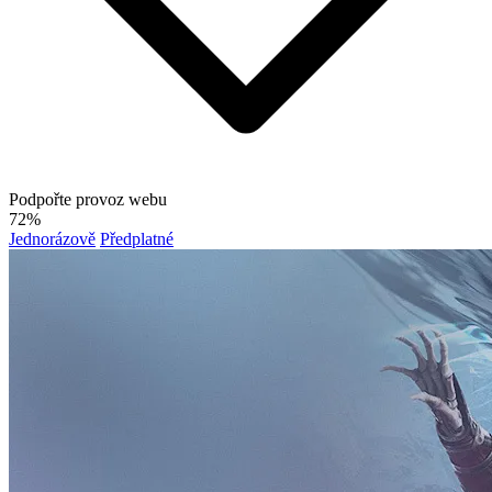
Podpořte provoz webu
72%
Jednorázově
Předplatné